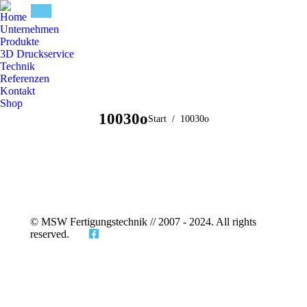
Home
Unternehmen
Produkte
3D Druckservice
Technik
Referenzen
Kontakt
Shop
10030o
Sie befinden sich
Start
10030o
hier:
© MSW Fertigungstechnik // 2007 - 2024. All rights
reserved.