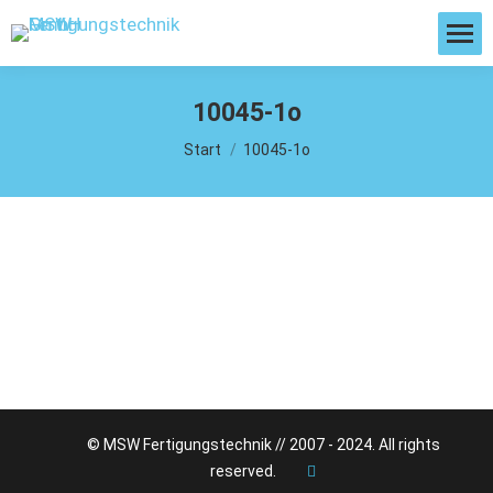
10045-1o
Sie befinden sich hier:
Start
10045-1o
© MSW Fertigungstechnik // 2007 - 2024. All rights
reserved.