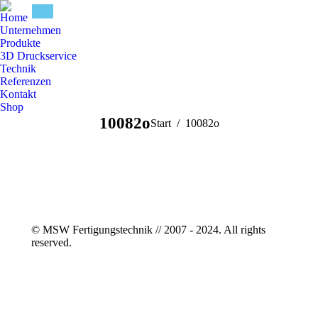
Home
Unternehmen
Produkte
3D Druckservice
Technik
Referenzen
Kontakt
Shop
10082o
Sie befinden sich hier:
Start
10082o
© MSW Fertigungstechnik // 2007 - 2024. All rights
reserved.