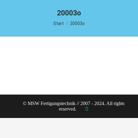
20003o
Sie befinden sich hier:
Start
20003o
© MSW Fertigungstechnik // 2007 - 2024. All rights
reserved.