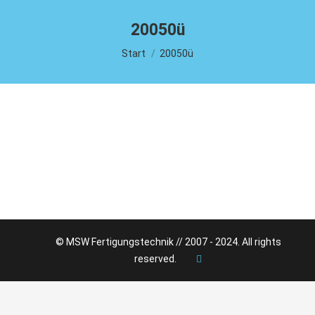
20050ü
Sie befinden sich hier:
Start
20050ü
© MSW Fertigungstechnik // 2007 - 2024. All rights
reserved.