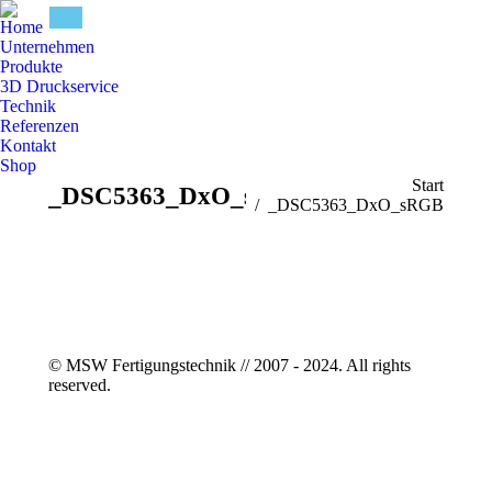
Home
Unternehmen
Produkte
3D Druckservice
Technik
Referenzen
Kontakt
Shop
Sie befinden sich hier:
Start
_DSC5363_DxO_sRGB
_DSC5363_DxO_sRGB
© MSW Fertigungstechnik // 2007 - 2024. All rights
reserved.