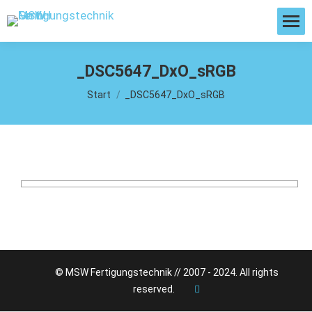
_DSC5647_DxO_sRGB
Sie befinden sich hier:
Start
_DSC5647_DxO_sRGB
© MSW Fertigungstechnik // 2007 - 2024. All rights
reserved.