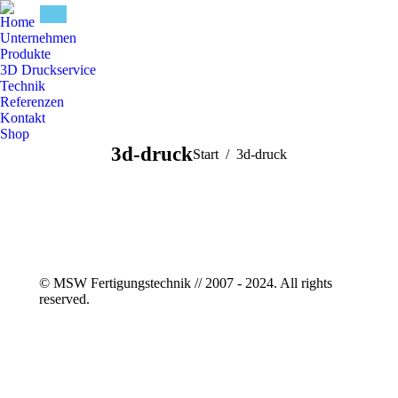
Home
Unternehmen
Produkte
3D Druckservice
Technik
Referenzen
Kontakt
Shop
3d-druck
Sie befinden sich hier:
Start
3d-druck
© MSW Fertigungstechnik // 2007 - 2024. All rights
reserved.