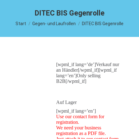
DITEC BIS Gegenrolle
Sie befinden sich hier:
Start
Gegen- und Laufrollen
DITEC BIS Gegenrolle
[wpml_if lang=’de’]Verkauf nur
an Händler[/wpml_if][wpml_if
lang=’en’]Only selling
B2B[/wpml_if]
Auf Lager
[wpml_if lang=’en’]
Use our contact form for
registration.
We need your business
registration as a PDF file.
Just attach it to our contact form.