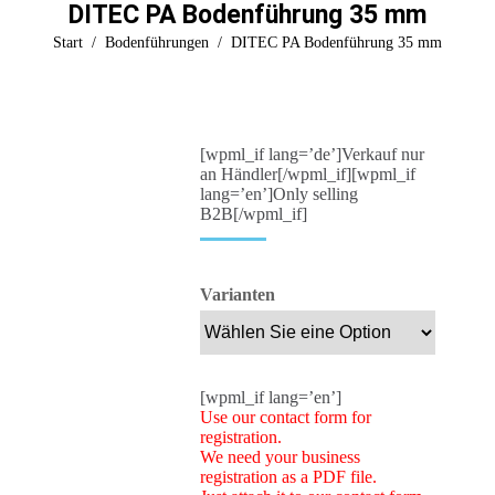
DITEC PA Bodenführung 35 mm
Sie befinden sich hier:
Start
Bodenführungen
DITEC PA Bodenführung 35 mm
[wpml_if lang=’de’]Verkauf nur
an Händler[/wpml_if][wpml_if
lang=’en’]Only selling
B2B[/wpml_if]
Varianten
[wpml_if lang=’en’]
Use our contact form for
registration.
We need your business
registration as a PDF file.