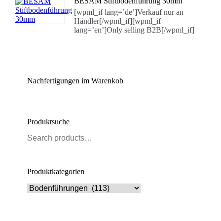
BESAM Stiftbodenführung 30mm
[wpml_if lang=’de’]Verkauf nur an
Händler[/wpml_if][wpml_if
lang=’en’]Only selling B2B[/wpml_if]
Nachfertigungen im Warenkob
Produktsuche
Produktkategorien