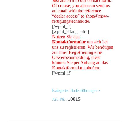
Just attach it to our contact form.
Of course, you also can send us
an email with the reference
“dealer access” to shop@msw-
fertigungstechnik.de.
[/wpml_if]
[wpml_if lang=’de’]
Nutzen Sie das
Kontaktformular
um sich bei
uns zu registrieren. Wir benötigen
zur Ihrer Registrierung eine
Gewerbeanmeldung, diese
können Sie per Anhang an das
Kontaktformular anheften.
[/wpml_if]
Kategorie:
Bodenführungen
10015
Art.-Nr.: