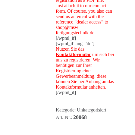
registration as a PDF file.
Just attach it to our contact
form. Of course, you also can
send us an email with the
reference “dealer access” to
shop@msw-
fertigungstechnik.de.
[/wpml_if]
[wpml_if lang=’de’]
Nutzen Sie das
Kontaktformular
um sich bei
uns zu registrieren. Wir
benötigen zur Ihrer
Registrierung eine
Gewerbeanmeldung, diese
können Sie per Anhang an das
Kontaktformular anheften.
[/wpml_if]
Kategorie:
Unkategorisiert
20068
Art.-Nr.: