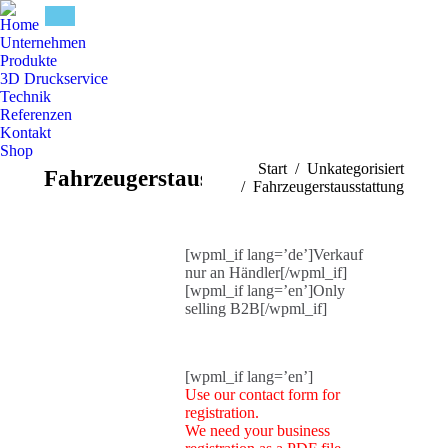
Home
Unternehmen
Produkte
3D Druckservice
Technik
Referenzen
Kontakt
Shop
Sie befinden sich hier:
Start
Unkategorisiert
Fahrzeugerstausstattung
Fahrzeugerstausstattung
[wpml_if lang=’de’]Verkauf
nur an Händler[/wpml_if]
[wpml_if lang=’en’]Only
selling B2B[/wpml_if]
[wpml_if lang=’en’]
Use our contact form for
registration.
We need your business