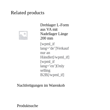
Related products
Drehlager L-Form
aus VA mit
Nadellager Länge
200 mm
[wpml_if
lang=’de’]Verkauf
nur an
Händler[/wpml_if]
[wpml_if
lang=’en’]Only
selling
B2B[/wpml_if]
Nachfertigungen im Warenkob
Produktsuche