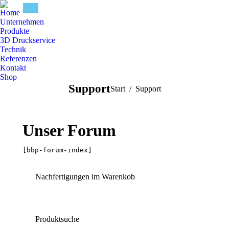
Home
Unternehmen
Produkte
3D Druckservice
Technik
Referenzen
Kontakt
Shop
Support
Sie befinden sich hier:
Start
Support
Unser Forum
[bbp-forum-index]
Nachfertigungen im Warenkob
Produktsuche