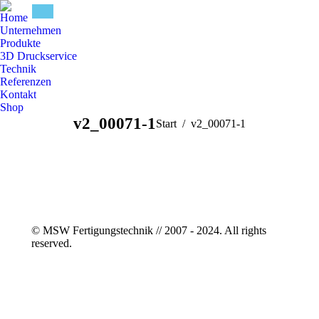
Home
Unternehmen
Produkte
3D Druckservice
Technik
Referenzen
Kontakt
Shop
v2_00071-1
Sie befinden sich hier:
Start
v2_00071-1
© MSW Fertigungstechnik // 2007 - 2024. All rights
reserved.