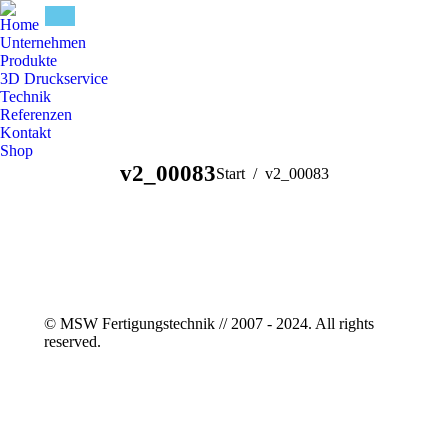
Home
Unternehmen
Produkte
3D Druckservice
Technik
Referenzen
Kontakt
Shop
v2_00083
Sie befinden sich hier:
Start
v2_00083
© MSW Fertigungstechnik // 2007 - 2024. All rights
reserved.