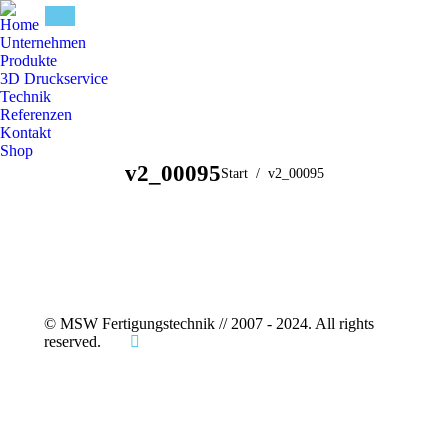
Home
Unternehmen
Produkte
3D Druckservice
Technik
Referenzen
Kontakt
Shop
v2_00095
Sie befinden sich hier:
Start
v2_00095
© MSW Fertigungstechnik // 2007 - 2024. All rights
reserved.