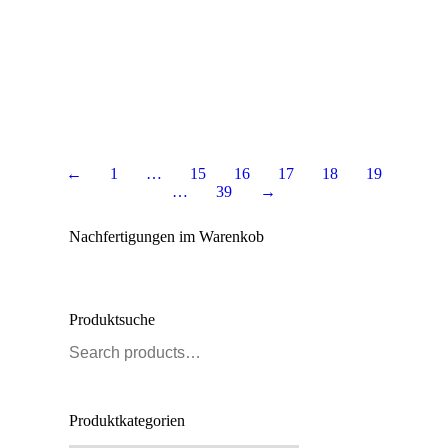
[wpml_if lang=’en’]Only selling B2B[/wpml_if]
Varianten
Abdeckung
﹣
﹢
In den Warenkorb
für
Bodenführung
quantity
←
1
…
15
16
17
18
19
…
39
→
Nachfertigungen im Warenkob
Produktsuche
Produktkategorien