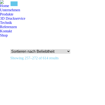
Home
Unternehmen
Produkte
3D Druckservice
Technik
Referenzen
Kontakt
Shop
Showing 257–272 of 614 results
KABA-GILGEN SLX floor guide right side 32 mm
[wpml_if lang=’de’]Verkauf nur an Händler[/wpml_if]
[wpml_if lang=’en’]Only selling B2B[/wpml_if]